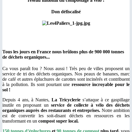
réseau national du compostage à vélo !
Don défiscalisé
Tous les jours en France nous brûlons plus de 900 000 tonnes
de déchets organiques...
Ca vous paraît fou ? Nous aussi ! Très peu de villes proposent un
service de tri des déchets organiques. Nos peaux de bananes, marc
de café et autres épluchures de carottes sont incinérés et contribuent
à la pollution. Ils sont pourtant une
ressource incroyable pour le
sol !
Depuis 4 ans, à Nantes,
La Tricyclerie
s’attaque à ce gaspillage
inutile en proposant un
service de collecte à vélo des déchets
organiques auprès des restaurants et entreprises.
Notre ambition
est de convertir les soit-disant déchets en ressources en les
transformant en un
compost super local.
150 tonnes d’épluchures
et
90 tonnes de compost
plus tard,
vous