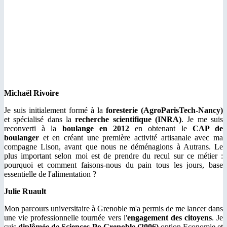
Michaël Rivoire
Je suis initialement formé à la
foresterie (AgroParisTech-Nancy)
et spécialisé dans la
recherche scientifique (INRA)
. Je me suis
reconverti à la
boulange en 2012
en obtenant le
CAP de
boulanger
et en créant une première activité artisanale avec ma
compagne Lison, avant que nous ne déménagions à Autrans. Le
plus important selon moi est de prendre du recul sur ce métier :
pourquoi et comment faisons-nous du pain tous les jours, base
essentielle de l'alimentation ?
Julie Ruault
Mon parcours universitaire à Grenoble m'a permis de me lancer dans
une vie professionnelle tournée vers l'
engagement des citoyens
. Je
suis
diplômée de Sciences-Po Grenoble (2006)
option Economie et