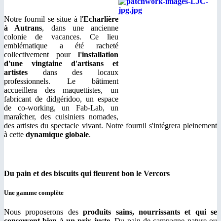
Notre fournil se situe à l'
Echarlière
à Autrans
, dans une ancienne
colonie de vacances. Ce lieu
emblématique a été racheté
collectivement pour
l'installation
d'une vingtaine d'artisans et
artistes
dans des locaux
professionnels. Le bâtiment
accueillera des maquettistes, un
fabricant de didgéridoo, un espace
de co-working, un Fab-Lab, un
maraîcher, des cuisiniers nomades,
des artistes du spectacle vivant. Notre fournil s'intégrera pleinement
à cette
dynamique globale
.
Du pain et des biscuits qui fleurent bon le Vercors
Une gamme complète
Nous proposerons des
produits sains, nourrissants et qui se
conservent bien à un prix juste
. Du pain de campagne nature ou