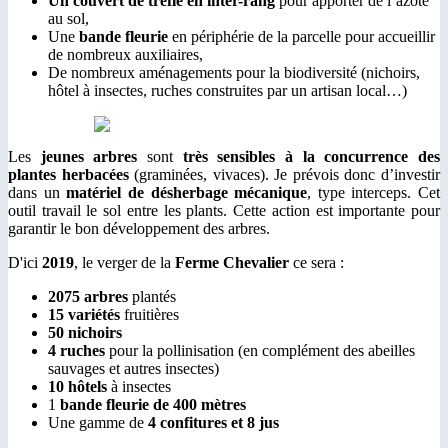
Un couvert de trèfle en inter-rang
pour apporter de l’azote
au sol,
Une
bande fleurie
en périphérie de la parcelle pour accueillir
de nombreux auxiliaires,
De nombreux aménagements pour la biodiversité (nichoirs,
hôtel à insectes, ruches construites par un artisan local…)
Les
jeunes arbres
sont
très sensibles à la concurrence des
plantes herbacées
(graminées, vivaces). Je prévois donc d’investir
dans un
matériel de désherbage mécanique
, type interceps. Cet
outil travail le sol entre les plants. Cette action est importante pour
garantir le bon développement des arbres.
D'ici
2019
, le verger de la
Ferme Chevalier
ce sera :
2075 arbres
plantés
15 variétés
fruitières
50 nichoirs
4 ruches
pour la pollinisation (en complément des abeilles
sauvages et autres insectes)
10 hôtels
à insectes
1
bande fleurie de 400 mètres
Une gamme de
4 confitures et 8 jus