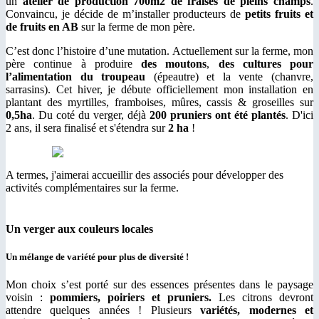
un
atelier de production 700m2 de fraises de pleins champs
.
Convaincu, je décide de m’installer producteurs de
petits fruits et
de fruits en AB
sur la ferme de mon père.
C’est donc l’histoire d’une mutation. Actuellement sur la ferme, mon
père continue à produire
des moutons
,
des cultures pour
l’alimentation du troupeau
(épeautre) et la vente (chanvre,
sarrasins). Cet hiver, je débute officiellement mon installation en
plantant des myrtilles, framboises, mûres, cassis & groseilles sur
0,5ha
. Du coté du verger, déjà
200 pruniers ont été plantés
. D'ici
2 ans, il sera finalisé et s'étendra sur
2 ha
!
A termes, j'aimerai accueillir des associés pour développer des
activités complémentaires sur la ferme.
Un verger aux couleurs locales
Un mélange de variété pour plus de diversité !
Mon choix s’est porté sur des essences présentes dans le paysage
voisin :
pommiers, poiriers et pruniers.
Les citrons devront
attendre quelques années ! Plusieurs
variétés, modernes et